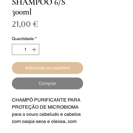
SHAMPOO 6/S
300ml
Preço
21,00 €
Quantidade
*
Adicionar ao carrinho
Comprar
CHAMPÔ PURIFICANTE PARA
PROTEÇÃO DE MICROBIOMA
para o couro cabeludo e cabelos
com caspa seca e oleosa, com
Extratos de Urtiga e Lavanda BIO