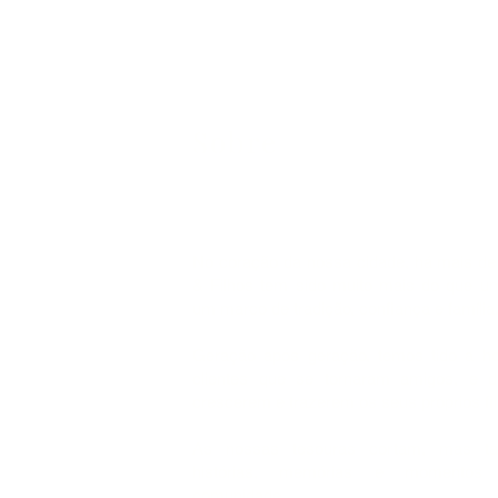
Sobre
No coração da nossa cidade, há mais de
& Filhos tem sido muito mais do que um 
um marco de tradição, confiança e família
Geração após geração, temos tido a ho
clientes que se tornaram amigos, e d
crescerem e trazerem os seus próprios fi
As nossas tesouras cortam, mas t
histórias, memórias e momentos 
comunidade.