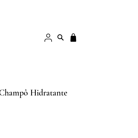
 | Champô Hidratante
eço