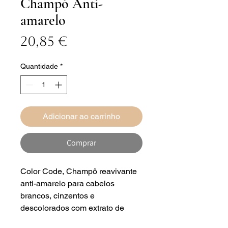
Champô Anti-
amarelo
Preço
20,85 €
Quantidade
*
Adicionar ao carrinho
Comprar
Color Code, Champô reavivante
anti-amarelo para cabelos
brancos, cinzentos e
descolorados com extrato de
Sementes de Girassol e Vitamina