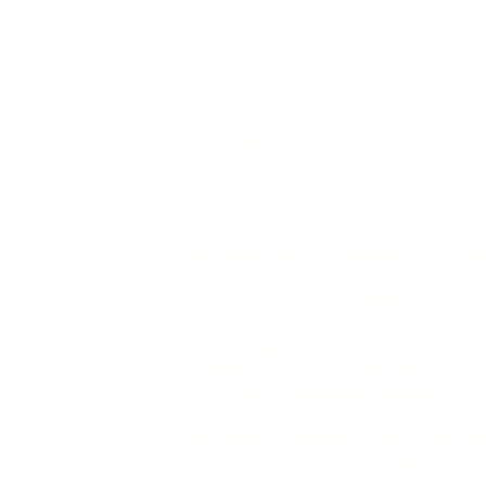
Sobre
No coração da nossa cidade, há mais de
& Filhos tem sido muito mais do que um 
um marco de tradição, confiança e família
Geração após geração, temos tido a ho
clientes que se tornaram amigos, e d
crescerem e trazerem os seus próprios fi
As nossas tesouras cortam, mas t
histórias, memórias e momentos 
comunidade.