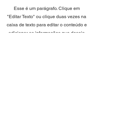
​Esse é um parágrafo. Clique em
"Editar Texto" ou clique duas vezes na
caixa de texto para editar o conteúdo e
adicionar as informações que deseja
compartilhar com seus visitantes.
Entre na nossa lista
exclusiva!
Email
Morada: Rua latino coelho n2
1495-077 Alges/ Oeiras