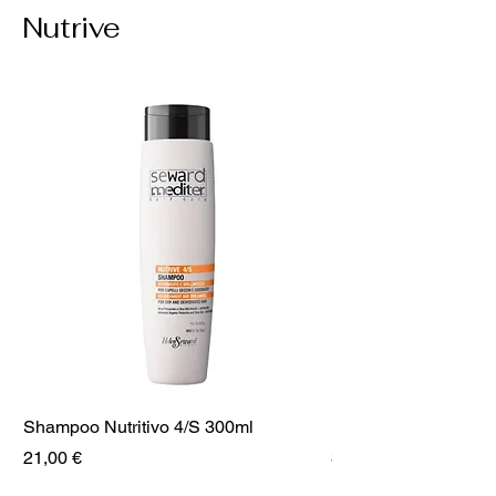
Nutrive
Shampoo Nutritivo 4/S 300ml
MÁSCARA NUTRITIV
Preço
Preço
21,00 €
31,50 €